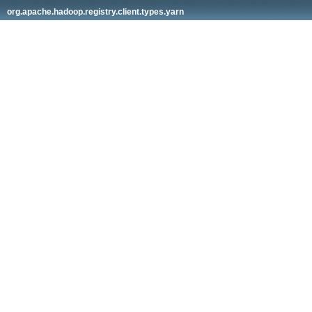
org.apache.hadoop.registry.client.types.yarn